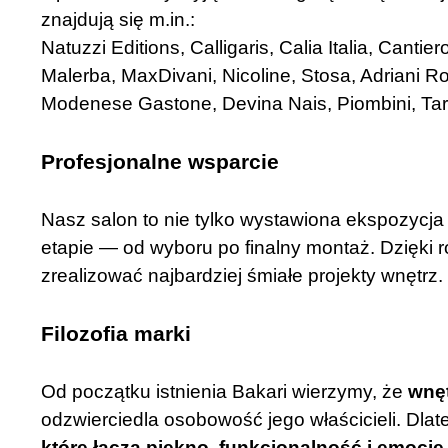
znajdują się m.in.:
Natuzzi Editions, Calligaris, Calia Italia, Canti
Malerba, MaxDivani, Nicoline, Stosa, Adriani Ross
Modenese Gastone, Devina Nais, Piombini, Taroc
Profesjonalne wsparcie
Nasz salon to nie tylko wystawiona ekspozycja —
etapie — od wyboru po finalny montaż. Dzięki
zrealizować najbardziej śmiałe projekty wnętrz.
Filozofia marki
Od początku istnienia Bakari wierzymy, że
wnęt
odzwierciedla osobowość jego właścicieli. Dlat
które łączą piękno, funkcjonalność i emocje