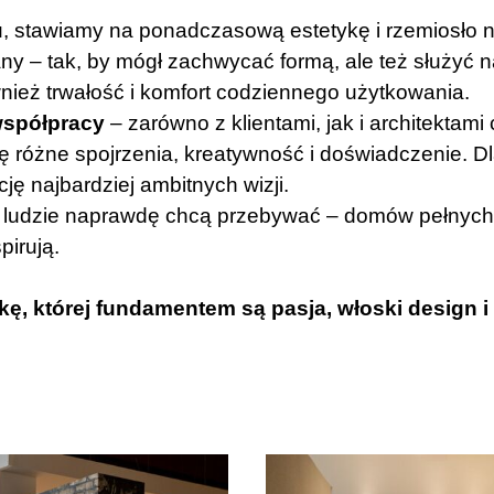
nu, stawiamy na ponadczasową estetykę i rzemiosło na
ny – tak, by mógł zachwycać formą, ale też służyć na
ównież trwałość i komfort codziennego użytkowania.
 współpracy
– zarówno z klientami, jak i architektami
ię różne spojrzenia, kreatywność i doświadczenie. D
ję najbardziej ambitnych wizji.
 ludzie naprawdę chcą przebywać – domów pełnych ci
pirują.
 której fundamentem są pasja, włoski design i 