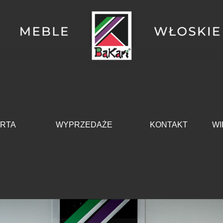
Pomiń menu
RTA
WYPRZEDAŻE
KONTAKT
WI
▼
▼