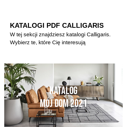
KATALOGI PDF CALLIGARIS
W tej sekcji znajdziesz katalogi Calligaris.
Wybierz te, które Cię interesują
KATALOG
MÓJ DOM 2021
ZOBACZ WIĘCEJ