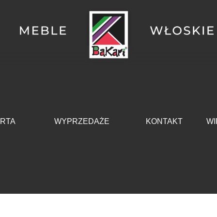
Pomiń menu
RTA
WYPRZEDAŻE
KONTAKT
WI
▼
▼