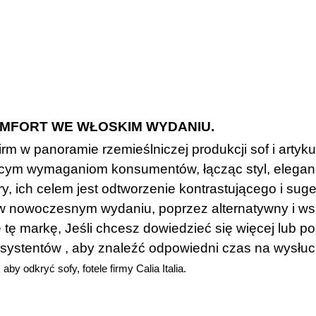
KOMFORT WE WŁOSKIM WYDANIU.
h firm w panoramie rzemieślniczej produkcji sof i ar
ącym wymaganiom konsumentów, łącząc styl, elegancję
ry, ich celem jest odtworzenie kontrastującego i suge
w nowoczesnym wydaniu, poprzez alternatywny i ws
e tę markę, Jeśli chcesz dowiedzieć się więcej lub p
systentów , aby znaleźć odpowiedni czas na wysłuc
 odkryć sofy, fotele firmy Calia Italia.